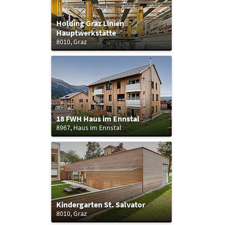
Holding Graz Linien
Hauptwerkstätte
8010, Graz
18 FWH Haus im Ennstal
8967, Haus im Ennstal
Kindergarten St. Salvator
8010, Graz