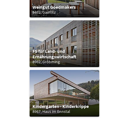
Weingut Goedmakers
8462, Gamlitz
FS für Land- und
Ernährungswirtschaft
8962, Gröbming
Kindergarten - Kinderkrippe
8967, Haus im Ennstal