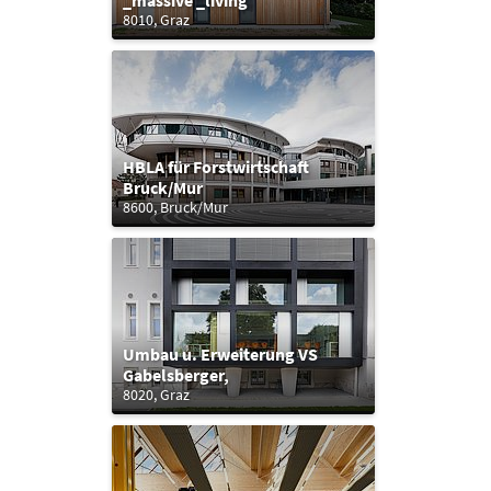
_massive _living
8010, Graz
HBLA für Forstwirtschaft
Bruck/Mur
8600, Bruck/Mur
Umbau u. Erweiterung VS
Gabelsberger,
8020, Graz