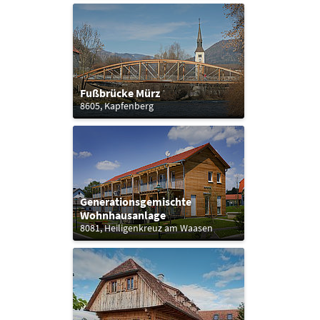
Fußbrücke Mürz
8605, Kapfenberg
Generationsgemischte
Wohnhausanlage
8081, Heiligenkreuz am Waasen