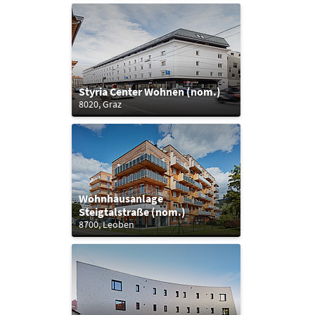
Styria Center Wohnen (nom.)
8020, Graz
Wohnhausanlage
Steigtalstraße (nom.)
8700, Leoben