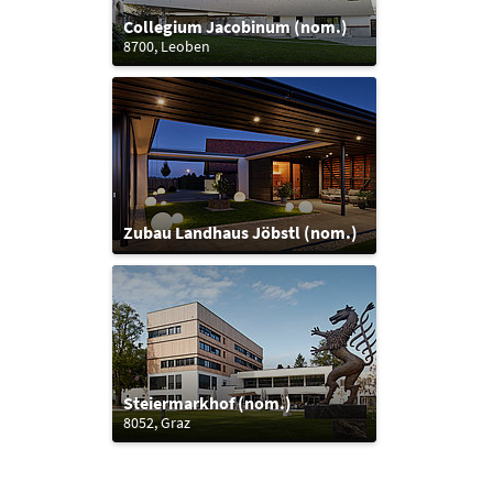
Collegium Jacobinum (nom.)
8700, Leoben
Zubau Landhaus Jöbstl (nom.)
Steiermarkhof (nom.)
8052, Graz