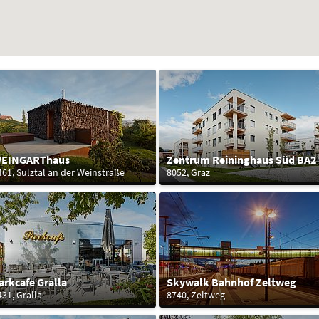
EINGARThaus
Zentrum Reininghaus Süd BA2
461, Sulztal an der Weinstraße
8052, Graz
arkcafe Gralla
Skywalk Bahnhof Zeltweg
431, Gralla
8740, Zeltweg