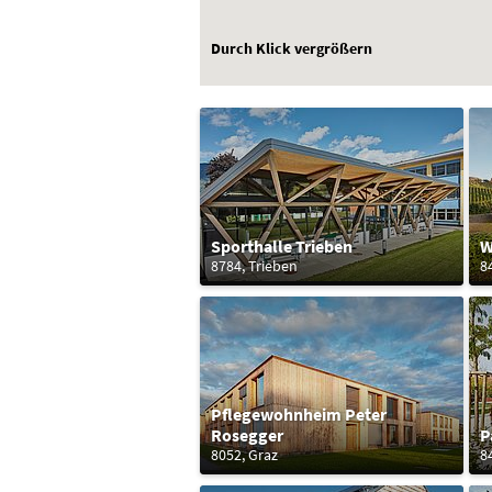
Durch Klick vergrößern
Sporthalle Trieben
W
8784, Trieben
8
Pflegewohnheim Peter
Rosegger
P
8052, Graz
8