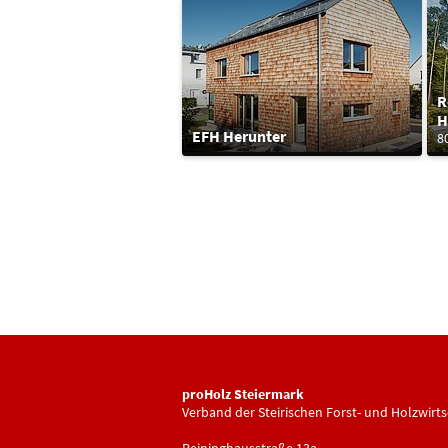
R
H
EFH Herunter
8
proHolz Steiermark
Verband der Steirischen Forst- und Holzwirts