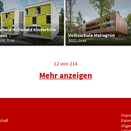
onald McDonald Kinderhilfe
aus
Volksschule Mariagrün
036, Graz
8022, Graz
12
von
214
Mehr anzeigen
Impr
chaft
Daten
Allge