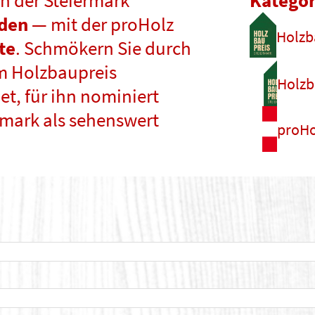
n der Steiermark
Kategor
nden
— mit der proHolz
Holzb
te
. Schmökern Sie durch
m Holzbaupreis
Holzb
t, für ihn nominiert
rmark als sehenswert
proHo