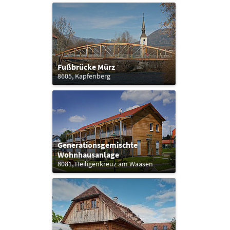
Fußbrücke Mürz
8605, Kapfenberg
Generationsgemischte
Wohnhausanlage
8081, Heiligenkreuz am Waasen