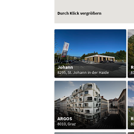
Durch Klick vergrößern
Johann
R
8295, St. Johann in der Haide
8
ARGOS
R
8010, Graz
8