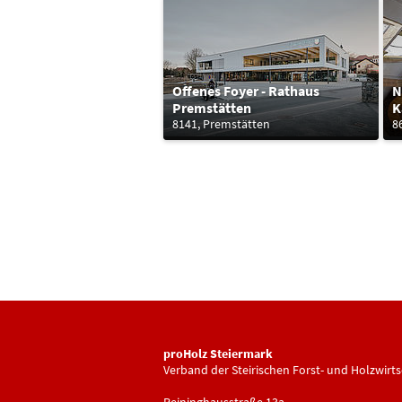
Offenes Foyer - Rathaus
N
Premstätten
K
8141, Premstätten
8
proHolz Steiermark
Verband der Steirischen Forst- und Holzwirts