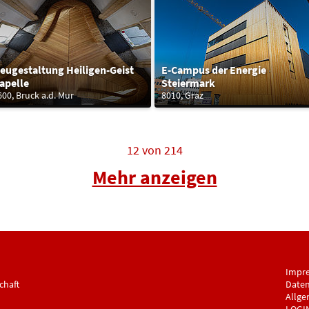
eugestaltung Heiligen-Geist
E-Campus der Energie
apelle
Steiermark
600, Bruck a.d. Mur
8010, Graz
12
von
214
Mehr anzeigen
Impr
chaft
Daten
Allge