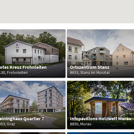
otes Kreuz Frohnleiten
Ortszentrum Stanz
130, Frohnleiten
8653, Stanz im Mürztal
eininghaus Quartier 7
Infopavillons Holzwelt Murau
053, Graz
8850, Murau