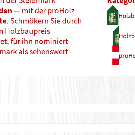
n der Steiermark
Kategor
nden
— mit der proHolz
Holzb
te
. Schmökern Sie durch
m Holzbaupreis
Holzb
t, für ihn nominiert
rmark als sehenswert
proHo