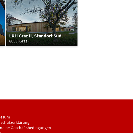
LKH Graz II, Standort Süd
8053, Graz
essum
schutzerklärung
meine Geschäftsbedingungen