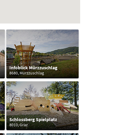
Infoblick Mürzzuschlag
8680, Mürzzuschlag
Schlossberg Spielplatz
8010, Graz