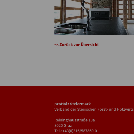
<< Zurück zur Übersicht
proHolz Steiermark
Verband der Steirischen Forst- und Holzwirts
Reininghausstraße 13a
8020 Graz
Tel.: +43(0)316/587860-0