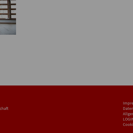
Impr
chaft
Daten
Allge
LOGI
Cooki