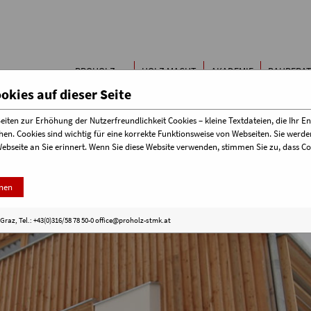
Buchen & Bestellen
Papierfor
Kontakt
Kinderze
Holzbau-
Der Baust
PROHOLZ
HOLZ MACHT
AKADEMIE
BAUBERA
Terminübersicht
STEIERMARK
SCHULE
kies auf dieser Seite
iten zur Erhöhung der Nutzerfreundlichkeit Cookies – kleine Textdateien, die Ihr E
hen. Cookies sind wichtig für eine korrekte Funktionsweise von Webseiten. Sie wer
Webseite an Sie erinnert. Wenn Sie diese Website verwenden, stimmen Sie zu, dass 
nen
raz, Tel.: +43(0)316/58 78 50-0
office@proholz-stmk.at