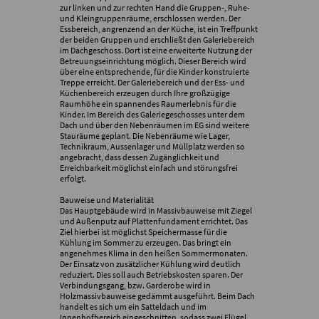
zur linken und zur rechten Hand die Gruppen-, Ruhe-
und Kleingruppenräume, erschlossen werden. Der
Essbereich, angrenzend an der Küche, ist ein Treffpunkt
der beiden Gruppen und erschließt den Galeriebereich
im Dachgeschoss. Dort ist eine erweiterte Nutzung der
Betreuungseinrichtung möglich. Dieser Bereich wird
über eine entsprechende, für die Kinder konstruierte
Treppe erreicht. Der Galeriebereich und der Ess- und
Küchenbereich erzeugen durch Ihre großzügige
Raumhöhe ein spannendes Raumerlebnis für die
Kinder. Im Bereich des Galeriegeschosses unter dem
Dach und über den Nebenräumen im EG sind weitere
Stauräume geplant. Die Nebenräume wie Lager,
Technikraum, Aussenlager und Müllplatz werden so
angebracht, dass dessen Zugänglichkeit und
Erreichbarkeit möglichst einfach und störungsfrei
erfolgt.
Bauweise und Materialität
Das Hauptgebäude wird in Massivbauweise mit Ziegel
und Außenputz auf Plattenfundament errichtet. Das
Ziel hierbei ist möglichst Speichermasse für die
Kühlung im Sommer zu erzeugen. Das bringt ein
angenehmes Klima in den heißen Sommermonaten.
Der Einsatz von zusätzlicher Kühlung wird deutlich
reduziert. Dies soll auch Betriebskosten sparen. Der
Verbindungsgang, bzw. Garderobe wird in
Holzmassivbauweise gedämmt ausgeführt. Beim Dach
handelt es sich um ein Satteldach und im
Innenhofbereich eingeschnitten, sodass zwei Flügel