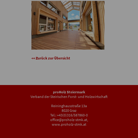
<< Zurück zur Übersicht
proHolz Steiermark
Verband der Steirischen Forst- und Holzwirtschaft
Reininghausstraße 13a
8020 Graz
Tel.: +43(0)316/587860-0
office@proholz-stmk.at
,
www.proholz-stmk.at