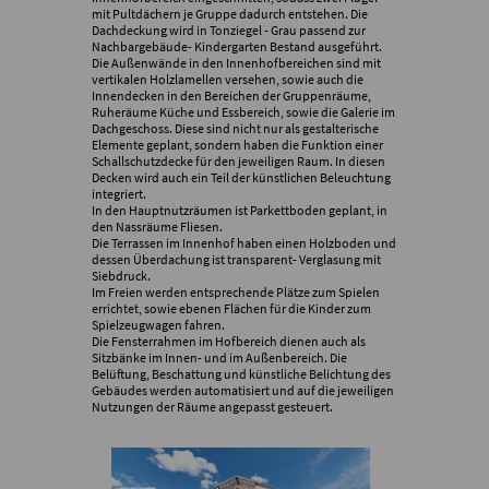
mit Pultdächern je Gruppe dadurch entstehen. Die
Dachdeckung wird in Tonziegel - Grau passend zur
Nachbargebäude- Kindergarten Bestand ausgeführt.
Die Außenwände in den Innenhofbereichen sind mit
vertikalen Holzlamellen versehen, sowie auch die
Innendecken in den Bereichen der Gruppenräume,
Ruheräume Küche und Essbereich, sowie die Galerie im
Dachgeschoss. Diese sind nicht nur als gestalterische
Elemente geplant, sondern haben die Funktion einer
Schallschutzdecke für den jeweiligen Raum. In diesen
Decken wird auch ein Teil der künstlichen Beleuchtung
integriert.
In den Hauptnutzräumen ist Parkettboden geplant, in
den Nassräume Fliesen.
Die Terrassen im Innenhof haben einen Holzboden und
dessen Überdachung ist transparent- Verglasung mit
Siebdruck.
Im Freien werden entsprechende Plätze zum Spielen
errichtet, sowie ebenen Flächen für die Kinder zum
Spielzeugwagen fahren.
Die Fensterrahmen im Hofbereich dienen auch als
Sitzbänke im Innen- und im Außenbereich. Die
Belüftung, Beschattung und künstliche Belichtung des
Gebäudes werden automatisiert und auf die jeweiligen
Nutzungen der Räume angepasst gesteuert.