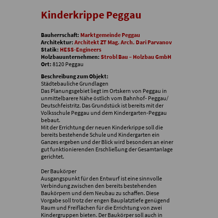
Kinderkrippe Peggau
Bauherrschaft:
Marktgemeinde Peggau
Architektur:
Architekt ZT Mag. Arch. Dari Parvanov
Statik:
HESS-Engineers
Holzbauunternehmen:
Strobl Bau – Holzbau GmbH
Ort:
8120 Peggau
Beschreibung zum Objekt:
Städtebauliche Grundlagen
Das Planungsgebiet liegt im Ortskern von Peggau in
unmittelbarere Nähe östlich vom Bahnhof- Peggau/
Deutschfeistritz. Das Grundstück ist bereits mit der
Volksschule Peggau und dem Kindergarten-Peggau
bebaut.
Mit der Errichtung der neuen Kinderkrippe soll die
bereits bestehende Schule und Kindergarten ein
Ganzes ergeben und der Blick wird besonders an einer
gut funktionierenden Erschließung der Gesamtanlage
gerichtet.
Der Baukörper
Ausgangspunkt für den Entwurf ist eine sinnvolle
Verbindung zwischen den bereits bestehenden
Baukörpern und dem Neubau zu schaffen. Diese
Vorgabe soll trotz der engen Bauplatztiefe genügend
Raum und Freiflächen für die Errichtung von zwei
Kindergruppen bieten. Der Baukörper soll auch in