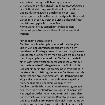
seiner Ausformung die Bebauung der näheren
Ortsbebauung widerspiegeln. Zu diesem Zweck wurde
eine Satteldachform gewählt, die in Ihrem südlichen
und nördlichem, jeweils durch einen vier Meter
breitem, überdachten Hofbereich aufgeschnitten wird.
Dieser Bereich soll ausreichend Licht- Luftdurchflutet
und Witterungsgeschützt sein. Der
Kommunikationsaustausch unter den beiden
Kinderkrippen Gruppen soll somit weiter verstärkt
werden.
Funktion und Erschließung
Die Haupterschließung der Kinderkrippe erfolgt im
Süden von der Schmiedgasse aus, zwischen dem
bestehenden Kindergarten und dem Neubau, in einem
überdachten Gang erreicht man die Garderobe und den
Hauptzugang der Kinderkrippe. Die Garderobe stellt
einen wichtigen Verteilerknoten dar. Diese verbindet
den bestehenden Kindergarten mit der Volksschule
und der Kinderkrippe und spielt eine wichtige Rolle in
der Gesamterschließung der Anlage. Der Bereich wurde
entsprechend großzügig geplant. Die Eltern haben die
Möglichkeit aus jeder Richtung ohne Umwege Ihre
Kinder abzuholen, vor Allem wenn mehrere
Geschwister die Schul- und Kinderbetreuungsanlage
besuchen. Von der Garderobe aus gelangt man in das
Hauptgebäude der neuen Kinderkrippe im zentralen
Gangbereich, von dem aus alle Raumfolgen, wie Küche-
und Essbereich, Büro- Personalbereich, Nassräume der
beiden Gruppen und Lager- und Technikraumbereiche