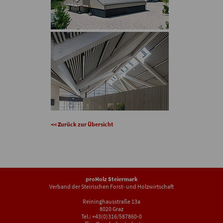
<< Zurück zur Übersicht
proHolz Steiermark
Verband der Steirischen Forst- und Holzwirtschaft
Reininghausstraße 13a
8020 Graz
Tel.: +43(0)316/587860-0