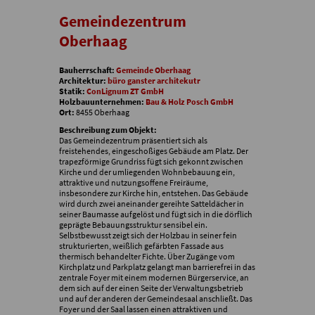
Gemeindezentrum
Oberhaag
Bauherrschaft:
Gemeinde Oberhaag
Architektur:
büro ganster architekutr
Statik:
ConLignum ZT GmbH
Holzbauunternehmen:
Bau & Holz Posch GmbH
Ort:
8455 Oberhaag
Beschreibung zum Objekt:
Das Gemeindezentrum präsentiert sich als
freistehendes, eingeschoßiges Gebäude am Platz. Der
trapezförmige Grundriss fügt sich gekonnt zwischen
Kirche und der umliegenden Wohnbebauung ein,
attraktive und nutzungsoffene Freiräume,
insbesondere zur Kirche hin, entstehen. Das Gebäude
wird durch zwei aneinander gereihte Satteldächer in
seiner Baumasse aufgelöst und fügt sich in die dörflich
geprägte Bebauungsstruktur sensibel ein.
Selbstbewusst zeigt sich der Holzbau in seiner fein
strukturierten, weißlich gefärbten Fassade aus
thermisch behandelter Fichte. Über Zugänge vom
Kirchplatz und Parkplatz gelangt man barrierefrei in das
zentrale Foyer mit einem modernen Bürgerservice, an
dem sich auf der einen Seite der Verwaltungsbetrieb
und auf der anderen der Gemeindesaal anschließt. Das
Foyer und der Saal lassen einen attraktiven und