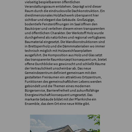
vielseitig bespielbareren öffentlichen
Veranstaltungsraum entstehen. Geprägt wird dieser
Raum durch die eindrucksvolle Dachkonstruktion. Ein
dreidimensionales Holzfachwerk überspannt hier
sichtbar und elegant das Gebäude. Großzügige,
bodentiefe Fensteröffnungen im Saal öffnen den
Baukörper und verleihen diesem einen transparenten
und öffentlichen Charakter. Der Werkstoff Holz wurde
durchgehend als natürliches und regional verfügbares
Baumaterial eingesetzt. Die Wandkonstruktionen sind
in Brettsperrholz und die Dämmmaterialien wo immer
technisch möglich mit Holzweichfaserplatten
ausgeführt. Die Komposition aus Holz und Glas setzt
das transparente Raumkonzept konsequent um, bietet
offene Durchblicke wo gewünscht und schließt Räume
der Vertraulichkeit unscheinbar ab. Das neue
Gemeindezentrum definiert gemeinsam mit den
gestalteten Freiräumen ein attraktives Ortszentrum,
Funktionen des gemeinschaftlichen Lebens werden
gebündelt und die Themen eines modernen
Bürgerservice, Barrierefreiheit und zukunftsfähige
Energiewirtschaft konsequent umgesetzt. Das
markante Gebäude bildet mit der Pfarrkirche ein
Ensemble, das dem Ort eine neue Mitte gibt.