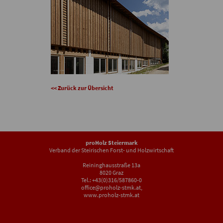
<< Zurück zur Übersicht
proHolz Steiermark
Verband der Steirischen Forst- und Holzwirtschaft
Reininghausstraße 13a
8020 Graz
Tel.: +43(0)316/587860-0
office@proholz-stmk.at
,
www.proholz-stmk.at