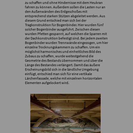
zu schaffen und ohne Hindernisse mit dem Heukran
fahren zu können. Außerdem sollen die Lasten nur an
den Außenwänden des Erdgeschoßes mit
entsprechend starken Stützen abgeleitet werden. Aus
diesem Grund entschied man sich bei der
Tragkonstruktion für Bogenbinder. Hier wurden fünf
solcher Bogenbinder ausgeführt. Zwischen diesen
wurden Pfetten gespannt, auf welchen die Sparren mit
der Dachkonstruktion befestigt sind. Bei jedem zweiten
Bogenbinder wurden Trennwände eingezogen, um hier
einzelne Trocknungskammern zu schaffen. Um ein
möglichst harmonisches und einheitliches Bild des
Zubaus zu schaffen, wurde weitestgehend die
Geometrie des Bestands übernommen und über die
Länge des Bestandes verlängert. Damit das äußere
Erscheinungsbild sich in die ländliche Umgebung
einfügt, entschied man sich für eine vertikale
Lärchenfassade, welche mit einzelnen horizontalen
Elementen aufgelockert wird.