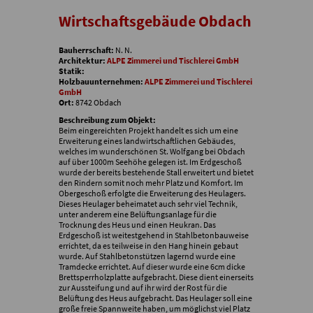
Wirtschaftsgebäude Obdach
Bauherrschaft:
N. N.
Architektur:
ALPE Zimmerei und Tischlerei GmbH
Statik:
Holzbauunternehmen:
ALPE Zimmerei und Tischlerei
GmbH
Ort:
8742 Obdach
Beschreibung zum Objekt:
Beim eingereichten Projekt handelt es sich um eine
Erweiterung eines landwirtschaftlichen Gebäudes,
welches im wunderschönen St. Wolfgang bei Obdach
auf über 1000m Seehöhe gelegen ist. Im Erdgeschoß
wurde der bereits bestehende Stall erweitert und bietet
den Rindern somit noch mehr Platz und Komfort. Im
Obergeschoß erfolgte die Erweiterung des Heulagers.
Dieses Heulager beheimatet auch sehr viel Technik,
unter anderem eine Belüftungsanlage für die
Trocknung des Heus und einen Heukran. Das
Erdgeschoß ist weitestgehend in Stahlbetonbauweise
errichtet, da es teilweise in den Hang hinein gebaut
wurde. Auf Stahlbetonstützen lagernd wurde eine
Tramdecke errichtet. Auf dieser wurde eine 6cm dicke
Brettsperrholzplatte aufgebracht. Diese dient einerseits
zur Aussteifung und auf ihr wird der Rost für die
Belüftung des Heus aufgebracht. Das Heulager soll eine
große freie Spannweite haben, um möglichst viel Platz