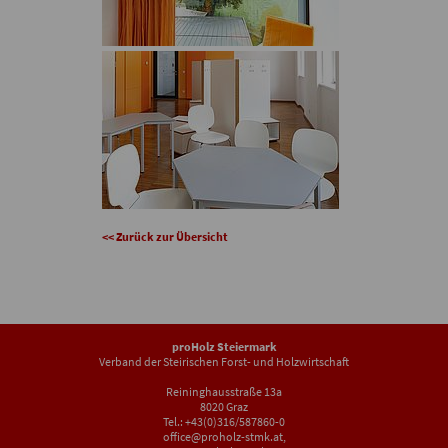
<< Zurück zur Übersicht
proHolz Steiermark
Verband der Steirischen Forst- und Holzwirtschaft
Reininghausstraße 13a
8020 Graz
Tel.: +43(0)316/587860-0
office@proholz-stmk.at
,