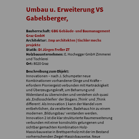
Umbau u. Erweiterung VS
Gabelsberger,
Bauherrschaft:
GBG Gebäude- und Baumanagement
Graz GmbH
Architektur:
.tmp architekten | tischler mechs
projekte
Statik:
DI Jürgen Freller ZT
Holzbauunternehmen:
E. Hochegger GmbH Zimmerei
und Tischlerei
Ort:
8020 Graz
Beschreibung zum Objekt:
Innovationen – nach J. Schumpeter neue
Kombinationen vorhandener Dinge und Kräfte –
erfordern Pioniergeist verbunden mit Hartnäckigkeit
und Überzeugungskraft, um Beharrung und
Widerstand zu überwinden und verstehen sich quasi
als ‚Endlosschleifen‘ der Slogans ‚Think‘ und ‚Think
different‘. Als Innovation 1 kann der Wandel vom
entbehrlichen, da veralterten, Badehaus hin zu einem
modernen ‚Bildungsbau‘ verstanden werden.
Innovation 2 ist die klar strukturierte Raumerweiterung
verbunden mit einer konstruktiv gelungenen und
sichtbar gemachten Kombination Holz-
Massivbauweise in Brettsperrholz mit der im Bestand
vorherrschenden Ziegel-Massivbauweise. Neue