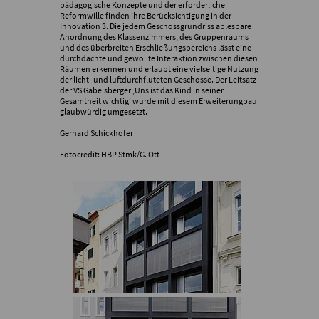
pädagogische Konzepte und der erforderliche
Reformwille finden ihre Berücksichtigung in der
Innovation 3. Die jedem Geschossgrundriss ablesbare
Anordnung des Klassenzimmers, des Gruppenraums
und des überbreiten Erschließungsbereichs lässt eine
durchdachte und gewollte Interaktion zwischen diesen
Räumen erkennen und erlaubt eine vielseitige Nutzung
der licht- und luftdurchfluteten Geschosse. Der Leitsatz
der VS Gabelsberger ‚Uns ist das Kind in seiner
Gesamtheit wichtig‘ wurde mit diesem Erweiterungbau
glaubwürdig umgesetzt.
Gerhard Schickhofer
Fotocredit: HBP Stmk/G. Ott