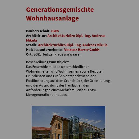
Generationsgemischte
Wohnhausanlage
Bauherrschaft:
GWS
Architektur:
Architekturbüro Dipl.-Ing. Andreas
Mikula
Statik:
Architekturbüro Dipl.-Ing. Andreas Mikula
Holzbauunternehmen:
Vinzenz Harrer GmbH
Ort:
8081 Heiligenkreuz am Waasen
Beschreibung zum Objekt:
Das Ensemble mit den unterschiedlichen
Wohneinheiten und Wohnformen sowie flexiblen
Grundrissen und Größen entspricht in seiner
Positionierung auf dem Grundstück, der Orientierung
und der Ausrichtung der Freiflächen den
Anforderungen eines Mehrfamilienhaus bzw.
Mehrgenerationenhauses.